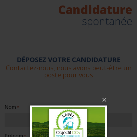
Candidature
spontanée
DÉPOSEZ VOTRE CANDIDATURE
Contactez-nous, nous avons peut-être un
poste pour vous
×
Nom
*
Prénom
*