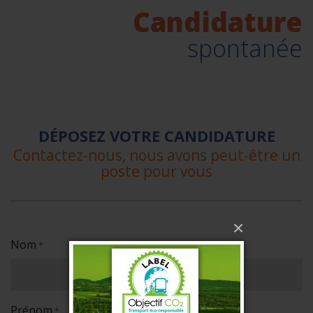
Candidature
spontanée
DÉPOSEZ VOTRE CANDIDATURE
Contactez-nous, nous avons peut-être un
poste pour vous
×
Nom
*
Prénom
*