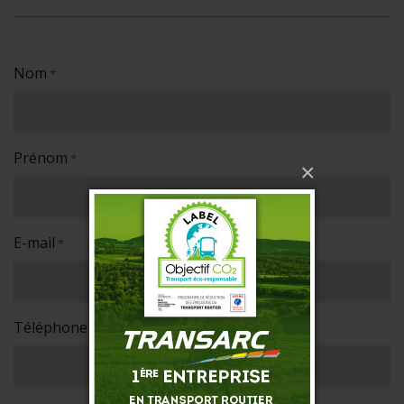
Nom
*
Prénom
*
×
E-mail
*
Téléphone
*