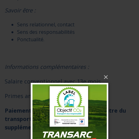
Savoir être :
Sens relationnel, contact
Sens des responsabilités
Ponctualité.
Informations complémentaires :
×
Salaire conventionnel avec 13e mois
Primes annuelles et trimestrielles.
Paiement des heures effectuées au titre du
transport occasionnel en heures
supplémentaires à +25%.