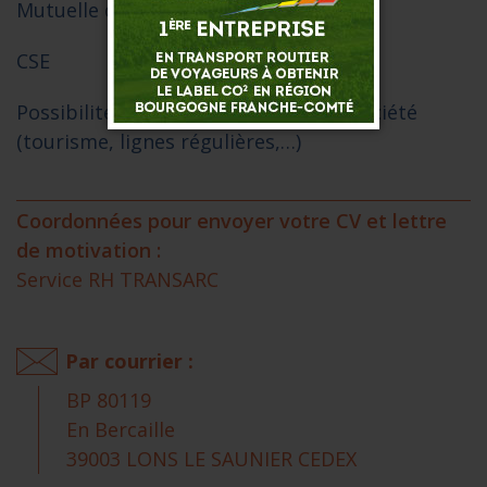
Mutuelle obligatoire
CSE
Possibilité d’évolution au sein de la société
(tourisme, lignes régulières,…)
Coordonnées pour envoyer votre CV et lettre
de motivation :
Service RH TRANSARC
Par courrier :
BP 80119
En Bercaille
39003 LONS LE SAUNIER CEDEX