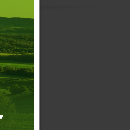
re
ée
 vous