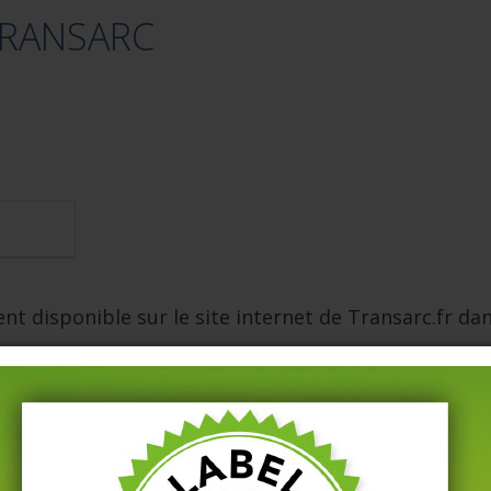
TRANSARC
nt disponible sur le site internet de Transarc.fr da