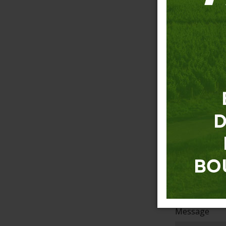
Prénom
*
E-mail
*
Téléphone
*
Objet
Message