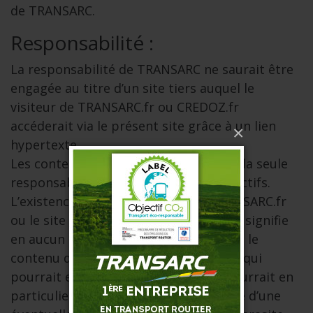
de TRANSARC.
Responsabilité :
La responsabilité de TRANSARC ne saurait être
engagée au titre d’un site tiers auquel le
visiteur de TRANSARC.fr ou CREDOZ.fr
accéderait via le présent site grâce à un lien
×
hypertexte.
Les contenus des sites tiers engagent la seule
responsabilité de leurs éditeurs respectifs.
L’existence d’un lien entre le site TRANSARC.fr
ou le site CREDOZ.fr et un site tiers ne signifie
en aucun cas que TRANSARC cautionne le
contenu de ce site et a fortiori l’usage qui
pourrait en être fait. TRANSARC ne pourrait en
particulier être tenu pour responsable d’une