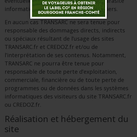
éventuelle attaque de virus ou autre parasite
informatique transitant par ces sites tiers.
En aucun cas TRANSARC ne sera tenue pour
responsable des dommages directs, indirects
ou spéciaux résultant de l’usage des sites
TRANSARC.fr et CREDOZ.fr et/ou de
l’interprétation de ses contenus. Notamment,
TRANSARC ne pourra être tenue pour
responsable de toute perte d’exploitation,
commerciale, financière ou de toute perte de
programmes ou de données dans les systèmes
informatiques des visiteurs du site TRANSARC.fr
ou CREDOZ.fr.
Réalisation et hébergement du
site