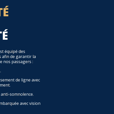
TÉ
TÉ
st équipé des
 afin de garantir la
de nos passagers :
.
ssement de ligne avec
ement.
n anti-somnolence.
mbarquée avec vision