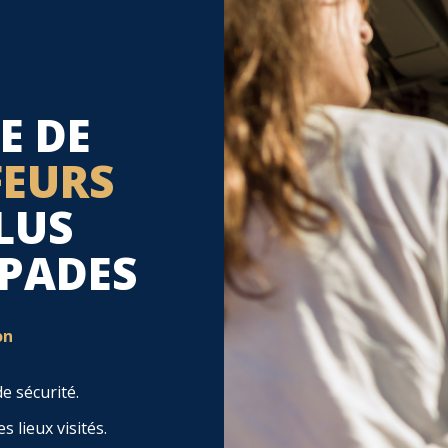
E DE
FEURS
LUS
APADES
on
e sécurité.
 lieux visités.