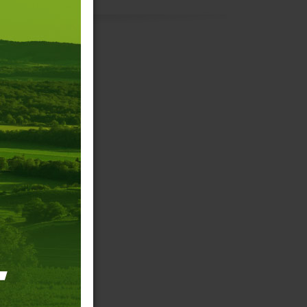
re
ée
 vous