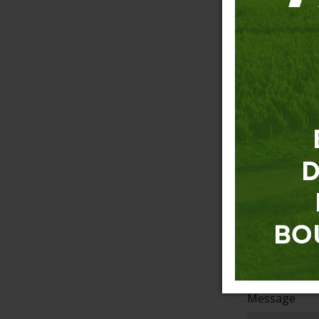
Prénom
*
E-mail
*
Téléphone
*
Objet
Message