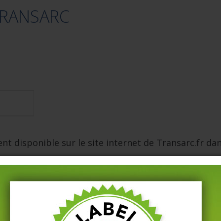
TRANSARC
ent disponible sur le site internet de Transarc.fr d