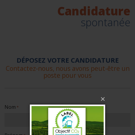
Candidature
spontanée
DÉPOSEZ VOTRE CANDIDATURE
Contactez-nous, nous avons peut-être un
poste pour vous
×
Nom
*