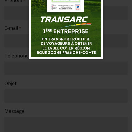
Prénom
*
E-mail
*
Téléphone
*
Objet
Message