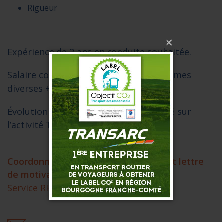
Rigueur
×
Expérience de 2 ans en conduite souhaitée.
Salaire conventionnel sur 13 mois + primes
diverses + Mutuelle + CSE.
Évolution possible au sein de la société sur
l’activité Tourisme et Grand Tourisme.
Coordonnées pour envoyer votre CV et lettre
de motivation :
Service RH TRANSARC