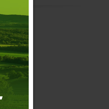
re
ée
 vous