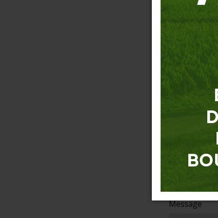
Prénom
*
E-mail
*
Téléphone
*
Objet
Message