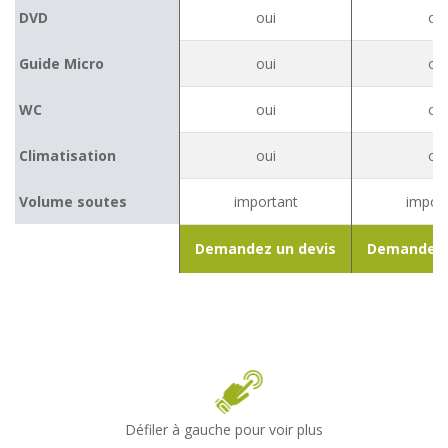
DVD
oui
oui
Guide Micro
oui
oui
WC
oui
oui
Climatisation
oui
oui
Volume soutes
important
impor
Demandez un devis
Demandez 
Défiler à gauche pour voir plus