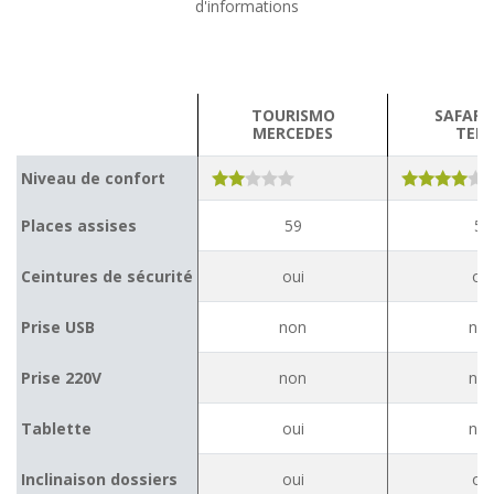
d'informations
TOURISMO
SAFARI
MERCEDES
TEM
Niveau de confort
Places assises
59
59
Ceintures de sécurité
oui
oui
Prise USB
non
no
Prise 220V
non
no
Tablette
oui
no
Inclinaison dossiers
oui
oui