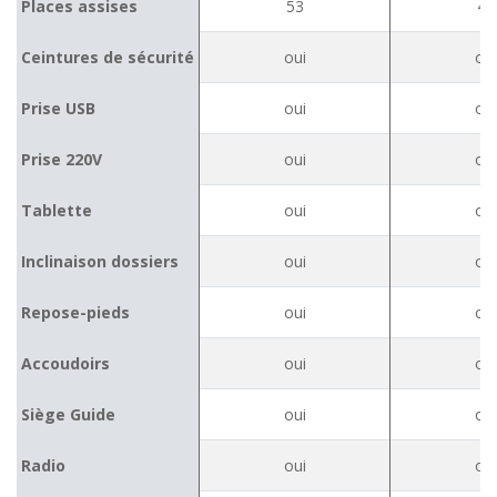
Places assises
53
49
Ceintures de sécurité
oui
oui
Prise USB
oui
oui
Prise 220V
oui
oui
Tablette
oui
oui
Inclinaison dossiers
oui
oui
Repose-pieds
oui
oui
Accoudoirs
oui
oui
Siège Guide
oui
oui
Radio
oui
oui