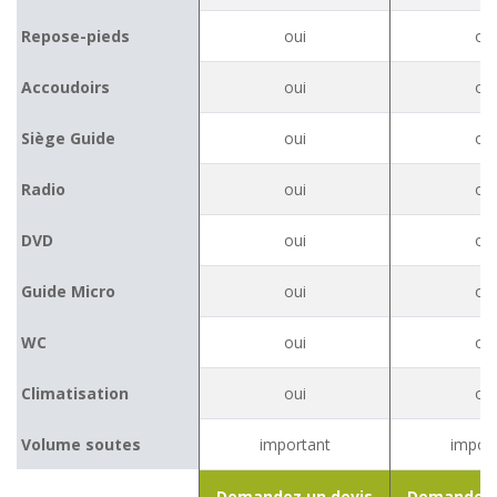
Repose-pieds
oui
oui
Accoudoirs
oui
oui
Siège Guide
oui
oui
Radio
oui
oui
DVD
oui
oui
Guide Micro
oui
oui
WC
oui
oui
Climatisation
oui
oui
Volume soutes
important
impor
Demandez un devis
Demandez 