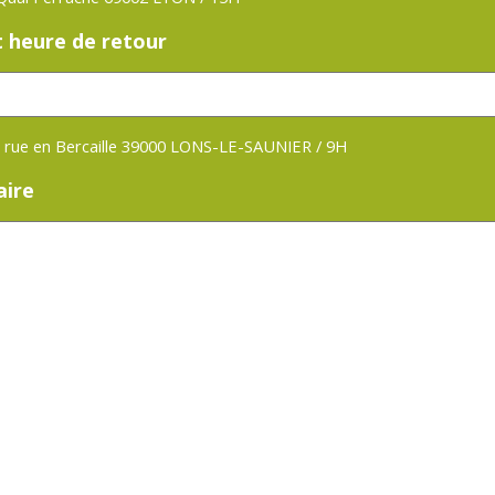
t heure de retour
 rue en Bercaille 39000 LONS-LE-SAUNIER / 9H
ire