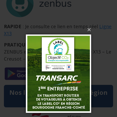
RAPIDE
: Je consulte ce lien en temps réel
Ligne
×
X13
PRATIQUE
: Je télécharge l’application
ZENBUS et je cherche le réseau « Ligne X13 – Le
Creusot – Roanne »
Nos lignes régulières en région
Nouvelle-Aquitaine