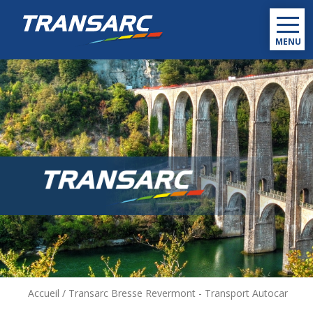
MENU
Accueil
/
Transarc Bresse Revermont - Transport Autocar