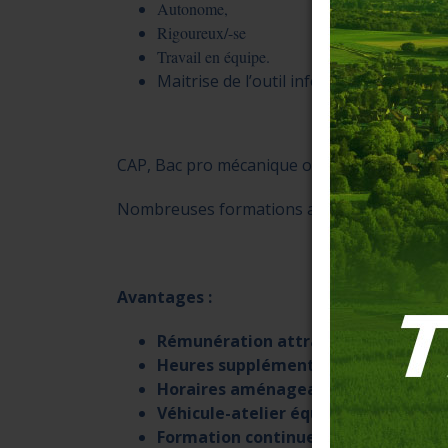
Autonome,
Rigoureux/-se
Travail en équipe.
Maitrise de l’outil informatique (Excel, 
CAP, Bac pro mécanique ou autodidacte expé
Nombreuses formations avec le partenariat
Avantages :
Rémunération attractive
+ primes.
Heures supplémentaires rémunérée
Horaires aménageables
Véhicule-atelier équipé individuel
Formation continue