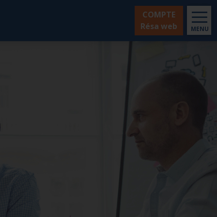
COMPTE
Résa web
MENU