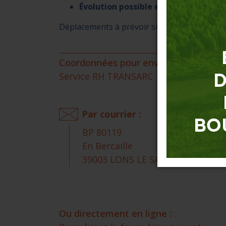
Évolution possible en interne
Déplacements à prévoir sur les zones couve
Coordonnées pour envoyer votre CV et
Service RH TRANSARC
Par courrier :
BP 80119
En Bercaille
39003 LONS LE SAUNIER CEDEX
Ou directement en ligne :