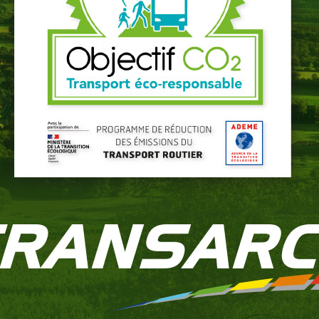
Internet)
rience de 2 ans dans la même fonction.
Une Expérience en élect
 Mercedes.
s ou récupérées