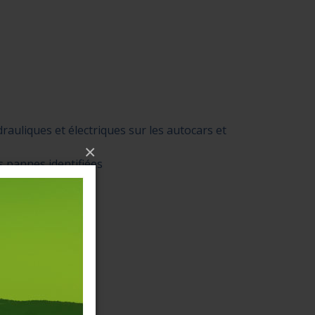
rauliques et électriques sur les autocars et
×
s pannes identifiées