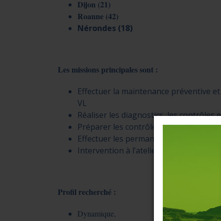
Dijon (21)
Roanne (42)
Nérondes (18)
Les missions principales sont :
Effectuer la maintenance préventive et 
VL
Réaliser les diagnostics, les contrôles
Préparer les contrôles techniques et ga
Effectuer les permanences selon un r
Intervention à l’atelier et en extérie
Profil recherché :
Dynamique,