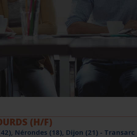
URDS (H/F)
42), Nérondes (18), Dijon (21) -
Transarc