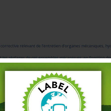
corrective relevant de l’entretien d’organes mécaniques, hyd
 et les réglages de ces ensembles mécaniques, en fonction de
rantir la sécurité des véhicules
oulement
ur avec camion de dépannage équipé.