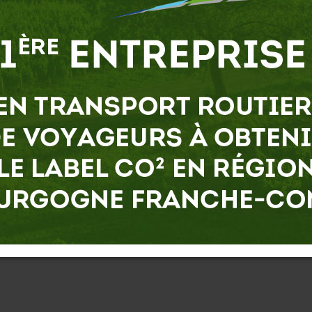
(tourisme, lignes régulières,…)
 lettre de motivation :
Par e-mail:
recrutement@trans