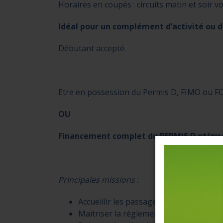
Horaires en coupés : circuits matin et soir 
Idéal pour un complément d’activité ou d
Débutant accepté.
Etre en possession du Permis D, FIMO ou FC
OU
Financement complet du PERMIS D et/ou 
Principales missions :
Accueillir les passagers
Maitriser la réglementation du transp