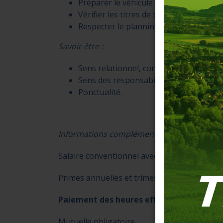
Préparer le véhicule et contrôler l’éta
Vérifier les titres de transport et assu
Respecter le planning et les fiches hora
Savoir être :
Sens relationnel, contact
Sens des responsabilités
Ponctualité.
Informations complémentaires :
Salaire conventionnel avec 13e mois
Primes annuelles et trimestrielles.
Paiement des heures effectuées au titre
Mutuelle obligatoire