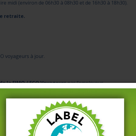
voire midi (environ de 06h30 à 08h30 et de 16h30 à 18h30).
e retraite.
O voyageurs à jour.
de la FIMO / FCO Voyageurs
par l’employeur.
ort de personnes.