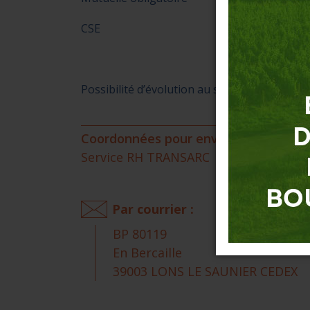
CSE
Possibilité d’évolution au sein de la société 
Coordonnées pour envoyer votre CV et
Service RH TRANSARC
Par courrier :
BP 80119
En Bercaille
39003 LONS LE SAUNIER CEDEX