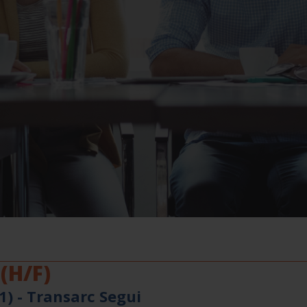
(H/F)
1) -
Transarc Segui