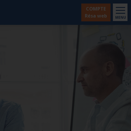
COMPTE
Résa web
MENU