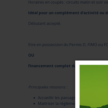
Horaires en coupés : circuits matin et soir 
Idéal pour un complément d’activité ou d
Débutant accepté.
Etre en possession du Permis D, FIMO ou FC
OU
Financement complet du PERMIS D et/ou 
Principales missions :
Accueillir les passagers
Maitriser la réglementation du transp