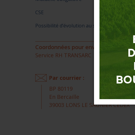
CSE
Possibilité d’évolution au sein de la société 
Coordonnées pour envoyer votre CV et
Service RH TRANSARC
Par courrier :
BP 80119
En Bercaille
39003 LONS LE SAUNIER CEDEX