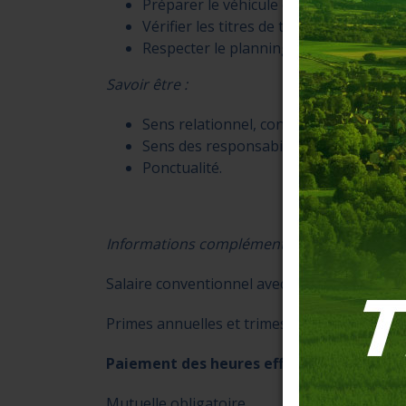
Préparer le véhicule et contrôler l’éta
Vérifier les titres de transport et assu
Respecter le planning et les fiches hora
Savoir être :
Sens relationnel, contact
Sens des responsabilités
Ponctualité.
Informations complémentaires :
Salaire conventionnel avec 13e mois
Primes annuelles et trimestrielles.
Paiement des heures effectuées au titre
Mutuelle obligatoire