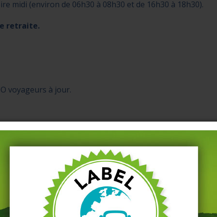
voire midi (environ de 06h30 à 08h30 et de 16h30 à 18h30).
e retraite.
O voyageurs à jour.
de la FIMO / FCO Voyageurs
par l’employeur.
ort de personnes.