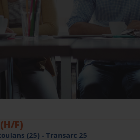
(H/F)
oulans (25) -
Transarc 25