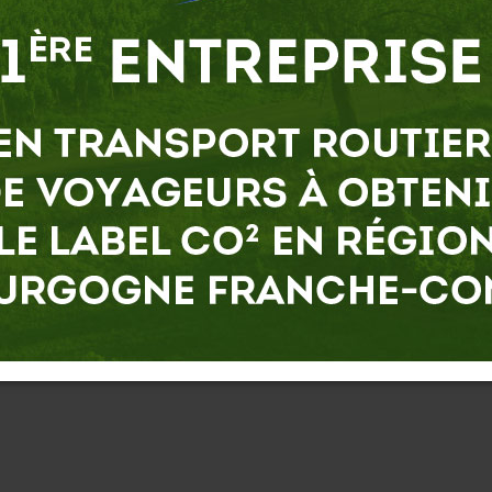
(tourisme, lignes régulières,…)
 lettre de motivation :
Par e-mail:
recrutement@trans