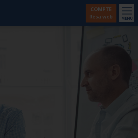
COMPTE
Résa web
MENU