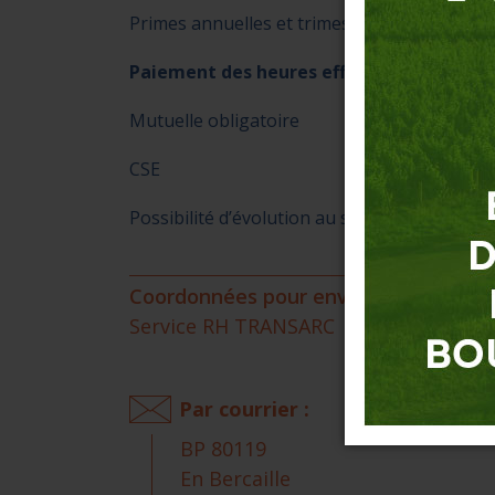
Primes annuelles et trimestrielles.
Paiement des heures effectuées au titre
Mutuelle obligatoire
CSE
Possibilité d’évolution au sein de la société 
Coordonnées pour envoyer votre CV et
Service RH TRANSARC
Par courrier :
BP 80119
En Bercaille