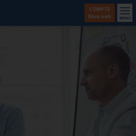
COMPTE
Résa web
MENU