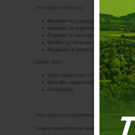
Principales missions :
Accueillir les passagers
Maitriser la réglementation du transp
Préparer le véhicule et contrôler l’éta
Vérifier les titres de transport et assu
Respecter le planning et les fiches hora
Savoir être :
Sens relationnel, contact
Sens des responsabilités
Ponctualité.
Informations complémentaires :
Salaire conventionnel avec 13e mois