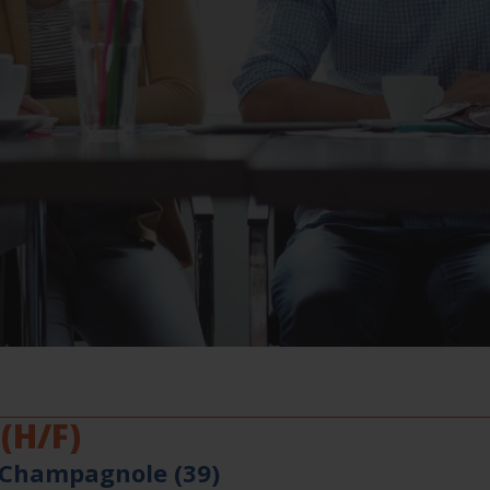
(H/F)
 Champagnole (39)