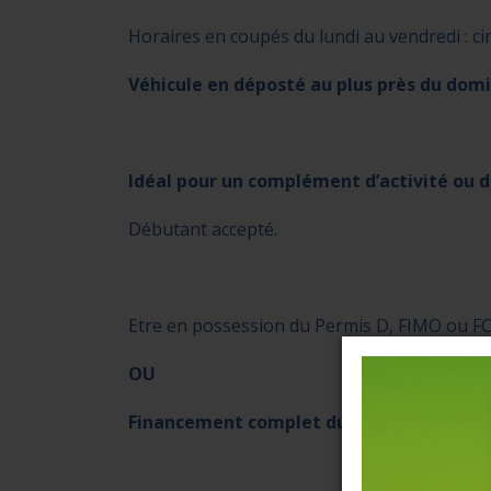
Horaires en coupés du lundi au vendredi : ci
Véhicule en déposté au plus près du domic
Idéal pour un complément d’activité ou d
Débutant accepté.
Etre en possession du Permis D, FIMO ou FC
OU
Financement complet du PERMIS D et/ou 