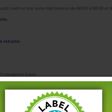
rcuits matin et soir voire midi (environ de 06h30 à 08h30 et 
ile.
e retraite.
O voyageurs à jour.
de la FIMO / FCO Voyageurs
par l’employeur.