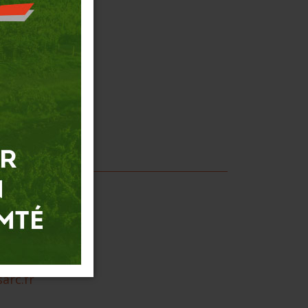
+25%.
arc.fr