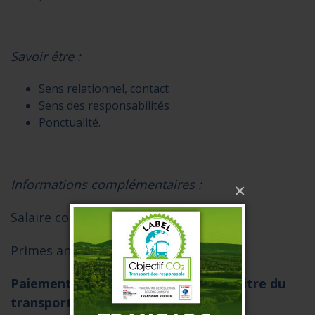
Savoir être :
Sens relationnel, contact
Sens des responsabilités
Ponctualité.
Informations complémentaires :
×
Salaire conventionnel avec 13e mois
Primes annuelles et trimestrielles.
Paiement des heures effectuées au titre du
transport occasionnel en heures