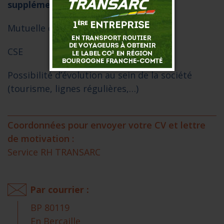
supplémentaires à +25%.
Mutuelle obligatoire
CSE
Possibilité d’évolution au sein de la société
(tourisme, lignes régulières,…)
Coordonnées pour envoyer votre CV et lettre
de motivation :
Service RH TRANSARC
Par courrier :
BP 80119
En Bercaille