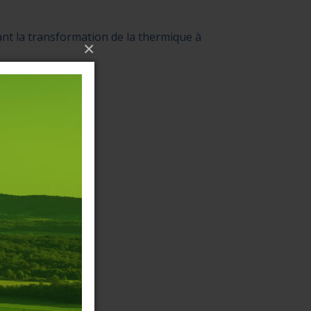
ant la transformation de la thermique à
×
s, équipements
hicule