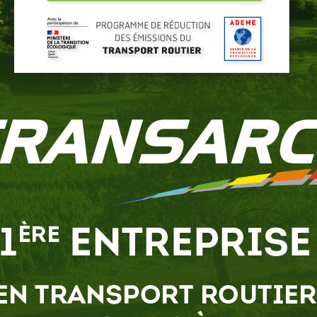
s ou récupérées
 lettre de motivation :
Par e-mail:
recrutement@trans