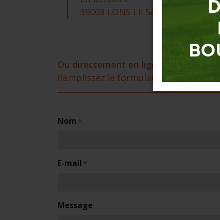
39003 LONS LE SAUNIER CEDEX
Ou directement en ligne :
Remplissez le formulaire suivant
Nom
*
E-mail
*
Message