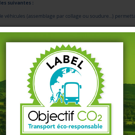
les suivantes :
 de véhicules (assemblage par collage ou soudure…) permett
s parties de carrosserie et réaliser le réglage des élément
les transformations de châssis permettant l’adaptation du vé
es
 procédures
 un plus