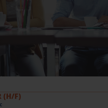
(H/F)
c