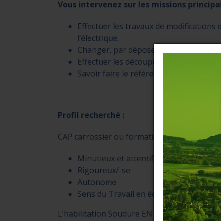
Vous intervenez sur les missions principa
Effectuer les travaux de modifications
l’électrique.
Changer, par dépose et pose, une ou de
Effectuer les découpes, les soudures, 
Savoir faire le référencement des pièc
Profil recherché :
CAP carrossier ou formation en soudure
Minutieux et attentif aux respects des
Rigoureux/-se
Autonome
Sens du Travail en équipe.
L’habilitation Soudure EN ISO 9606-1 serait