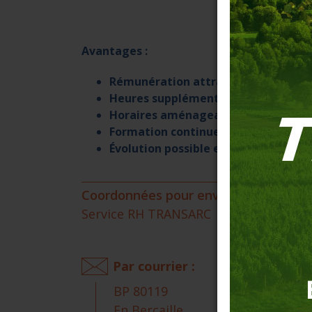
Avantages :
Rémunération attractive
+ primes.
Heures supplémentaires rémunérée
Horaires aménageables
Formation continue
Évolution possible en interne
Coordonnées pour envoyer votre CV et
Service RH TRANSARC
Par courrier :
BP 80119
En Bercaille